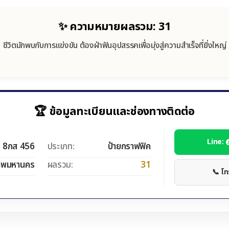
✨ ความหมายผลรวม: 31
ชีวิตมักพบกับการแข่งขัน ต้องฝ่าฟันอุปสรรคเพื่อมุ่งสู่ความสำเร็จที่ยิ่งใหญ่
🏆 ข้อมูลทะเบียนและช่องทางติดต่อ
Line:
8กส 456
ประเภท:
ป้ายกราฟฟิค
ทพมหานคร
ผลรวม:
31
📞 โ