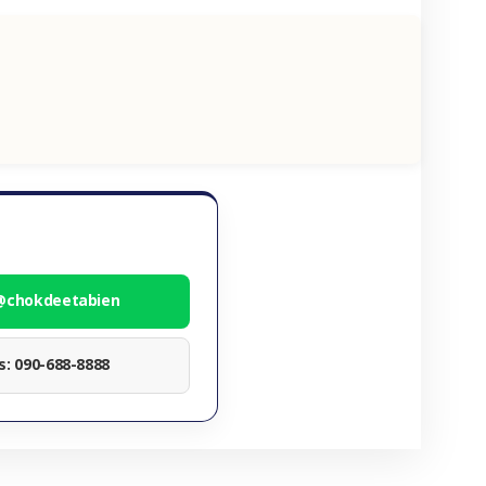
 @chokdeetabien
ทร: 090-688-8888