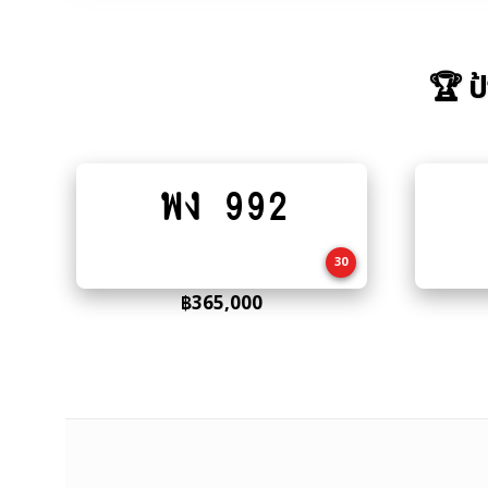
🏆 ป
พง 992
Add
to
cart
30
฿
365,000