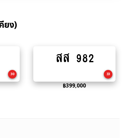
คียง)
สส 982
Add
to
cart
30
33
฿
399,000