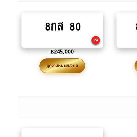
8กส 80
Add
to
cart
24
฿
245,000
ดูความหมายมงคล
Add