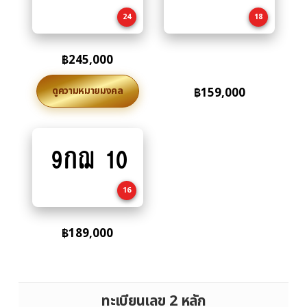
cart
cart
24
18
฿
245,000
ดูความหมายมงคล
฿
159,000
9กฌ 10
Add
to
cart
16
฿
189,000
ทะเบียนเลข 2 หลัก