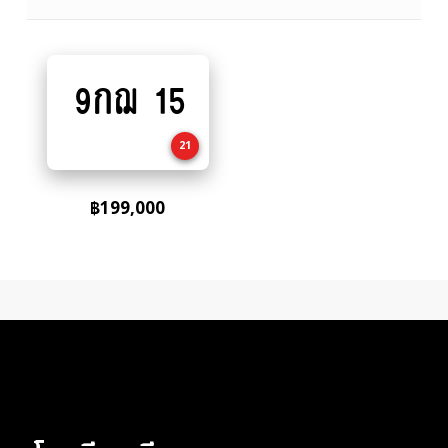
9กฌ 15
Add
to
cart
21
฿
199,000