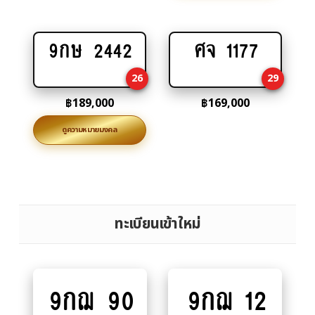
9กษ 2442
ศจ 1177
Add
Add
to
to
26
29
cart
cart
฿
189,000
฿
169,000
ดูความหมายมงคล
ทะเบียนเข้าใหม่
9กฌ 90
9กฌ 12
Add
Add
to
to