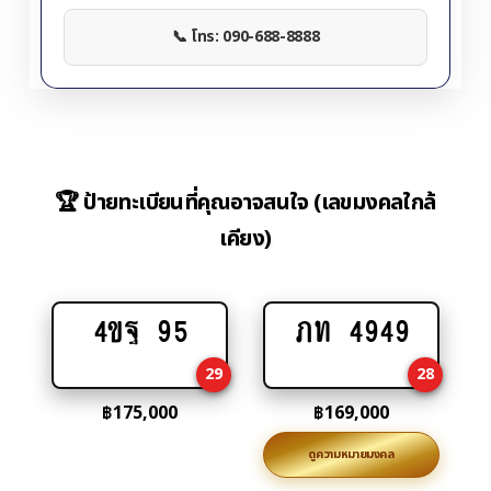
📞 โทร: 090-688-8888
🏆 ป้ายทะเบียนที่คุณอาจสนใจ (เลขมงคลใกล้
เคียง)
4ขฐ 95
ภท 4949
Add
Add
to
to
29
28
cart
cart
฿
175,000
฿
169,000
ดูความหมายมงคล