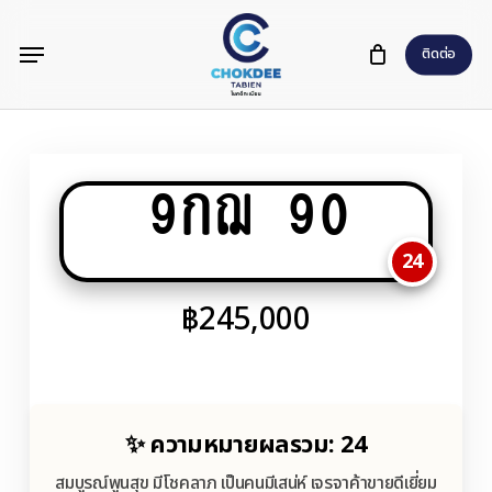
Skip
Menu
to
ติดต่อ
main
content
9กฌ 90
24
฿
245,000
✨ ความหมายผลรวม: 24
สมบูรณ์พูนสุข มีโชคลาภ เป็นคนมีเสน่ห์ เจรจาค้าขายดีเยี่ยม