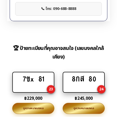
📞 โทร: 090-688-8888
🏆 ป้ายทะเบียนที่คุณอาจสนใจ (เลขมงคลใกล้
เคียง)
7ขx 81
8กส 80
Add
Add
to
to
23
24
cart
cart
฿
229,000
฿
245,000
ดูความหมายมงคล
ดูความหมายมงคล