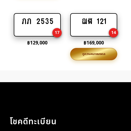
ภภ 2535
ฌฬ 121
Add
Add
to
to
17
14
cart
cart
฿
129,000
฿
169,000
ดูความหมายมงคล
โชคดีทะเบียน