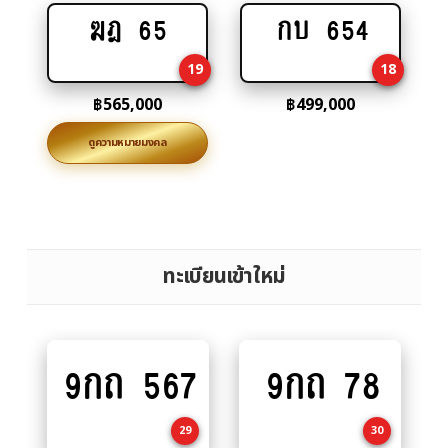
ฆฎ 65
กบ 654
Add
Add
to
to
19
18
cart
cart
฿
565,000
฿
499,000
ดูความหมายมงคล
ทะเบียนเข้าใหม่
9กถ 567
9กถ 78
Add
Add
to
to
cart
cart
29
30