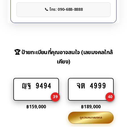
📞 โทร: 090-688-8888
🏆 ป้ายทะเบียนที่คุณอาจสนใจ (เลขมงคลใกล้
เคียง)
ญฐ 9494
จต 4999
Add
Add
to
to
39
40
cart
cart
฿
159,000
฿
189,000
ดูความหมายมงคล